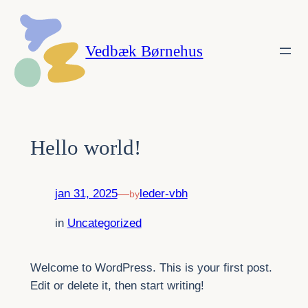
Spring
til
Vedbæk Børnehus
indhold
Hello world!
jan 31, 2025
—
leder-vbh
by
in
Uncategorized
Welcome to WordPress. This is your first post.
Edit or delete it, then start writing!