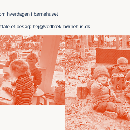
 om hverdagen i børnehuset
t aftale et besøg: hej@vedbæk-børnehus.dk