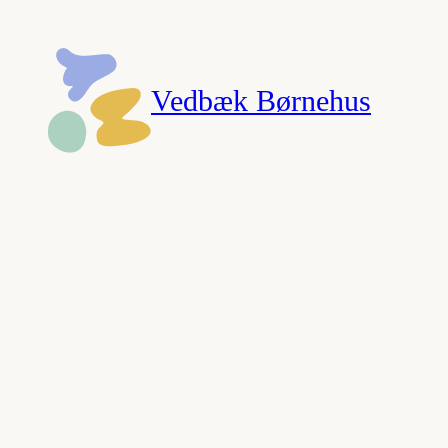
Spring
til
indhold
Vedbæk Børnehus