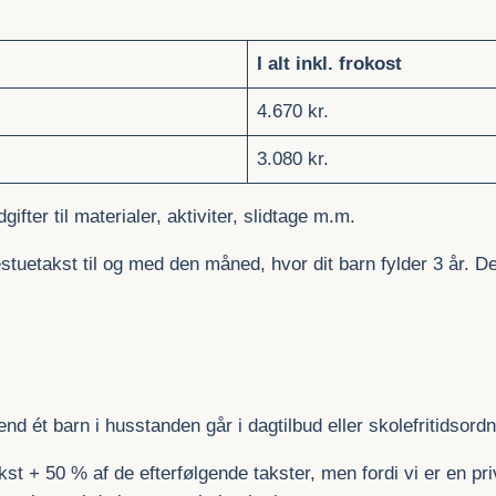
I alt inkl. frokost
4.670 kr.
3.080 kr.
ifter til materialer, aktiviter, slidtage m.m.
etakst til og med den måned, hvor dit barn fylder 3 år. Dett
nd ét barn i husstanden går i dagtilbud eller skolefritidsord
st + 50 % af de efterfølgende takster, men fordi vi er en pri